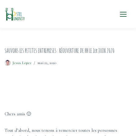
Aller
SAUVONS LES PETITES ENTREPRISES : RÉOUVERTURE DE HH LE 1er JUIN 2020
au
contenu
Jesus Lopez
mai 22, 2020
Chers amis 🙂
Tout d’abord, nous tenons à remercier toutes les personnes