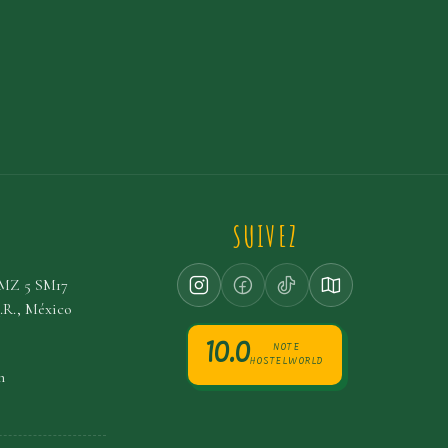
T
SUIVEZ
, MZ 5 SM17
.R., México
10.0
NOTE
HOSTELWORLD
m