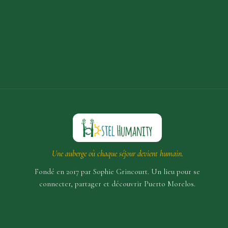
Une auberge où chaque séjour devient humain.
Fondé en 2017 par Sophie Grincourt. Un lieu pour se
connecter, partager et découvrir Puerto Morelos.